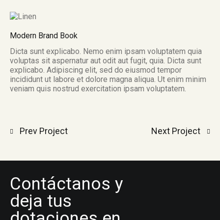
Modern Brand Book
Dicta sunt explicabo. Nemo enim ipsam voluptatem quia
voluptas sit aspernatur aut odit aut fugit, quia. Dicta sunt
explicabo. Adipiscing elit, sed do eiusmod tempor
incididunt ut labore et dolore magna aliqua. Ut enim minim
veniam quis nostrud exercitation ipsam voluptatem.
Prev Project
Next Project
Contáctanos y
deja tus
dotaciones en