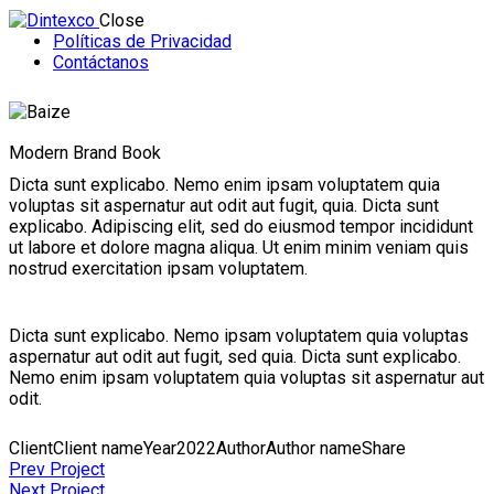
Close
Políticas de Privacidad
Contáctanos
Modern Brand Book
Dicta sunt explicabo. Nemo enim ipsam voluptatem quia
voluptas sit aspernatur aut odit aut fugit, quia. Dicta sunt
explicabo. Adipiscing elit, sed do eiusmod tempor incididunt
ut labore et dolore magna aliqua. Ut enim minim veniam quis
nostrud exercitation ipsam voluptatem.
Dicta sunt explicabo. Nemo ipsam voluptatem quia voluptas
aspernatur aut odit aut fugit, sed quia. Dicta sunt explicabo.
Nemo enim ipsam voluptatem quia voluptas sit aspernatur aut
odit.
Client
Client name
Year
2022
Author
Author name
Share
Navegación
Prev Project
de
Next Project