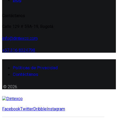
Blog
Contáctanos
Calle 129 # 59A-19, Bogotá
info@dintexco.com
+57 316 8324798
Políticas de Privacidad
Contáctanos
© 2026.
Facebook
Twitter
Dribble
Instagram