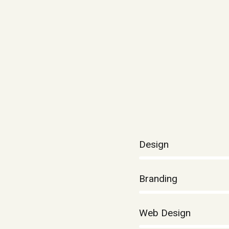
80%
Design
90%
Branding
88%
Web Design