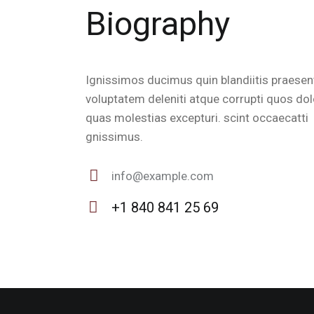
Biography
Ignissimos ducimus quin blandiitis praese
voluptatem deleniti atque corrupti quos dol
quas molestias excepturi. scint occaecatti
gnissimus.
info@example.com
E-
+1 840 841 25 69
m
Ph
ail
on
:
e: